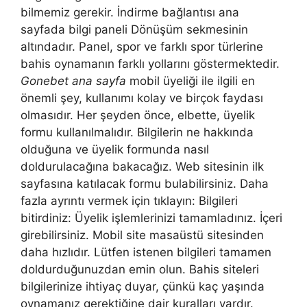
bilmemiz gerekir. İndirme bağlantısı ana
sayfada bilgi paneli Dönüşüm sekmesinin
altındadır. Panel, spor ve farklı spor türlerine
bahis oynamanın farklı yollarını göstermektedir.
Gonebet ana sayfa
mobil üyeliği ile ilgili en
önemli şey, kullanımı kolay ve birçok faydası
olmasıdır. Her şeyden önce, elbette, üyelik
formu kullanılmalıdır. Bilgilerin ne hakkında
olduğuna ve üyelik formunda nasıl
doldurulacağına bakacağız. Web sitesinin ilk
sayfasına katılacak formu bulabilirsiniz. Daha
fazla ayrıntı vermek için tıklayın: Bilgileri
bitirdiniz: Üyelik işlemlerinizi tamamladınız. İçeri
girebilirsiniz. Mobil site masaüstü sitesinden
daha hızlıdır. Lütfen istenen bilgileri tamamen
doldurduğunuzdan emin olun. Bahis siteleri
bilgilerinize ihtiyaç duyar, çünkü kaç yaşında
oynamanız gerektiğine dair kuralları vardır.