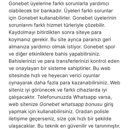
Gonebet üyelerine farklı sorunlarla yardımcı
olabilecek bir bankadır. Üyeleri farklı sorunlar
için Gonebet kullanabilirler. Gonebet üyelerinin
sorunlarını farklı hizmet türleriyle çözebilir.
Kaydolmayı bitirdikten sonra siteye para
koymanız gerekir. Bu site ayrıca paranızı geri
almanıza yardımcı olmak istiyor. Gonebet spor
ve diğer etkinliklere bahis yapabilirsiniz.
Bahislerinizi ve para transferlerinizi kontrol eden
ve onaylayan bir sisteme sahiptirler. Bu web
sitesinde hızlı ve heyecan verici oyunlar
oynayarak daha fazla para kazanabilirsiniz. Web
siteniz iyi görünecek ve farklı cihazlarda iyi
çalışacaktır. Telefonunuzda Whatsapp varsa,
web sitenize
Gonebet whatsapp bonusu
giriş
yapmak için kullanabilirsiniz. Oradan polisle
iletişime geçerseniz, size çok hızlı bir şekilde
ulaşacaklar. Bu teknik en güvenilir ve tanınmıştır.