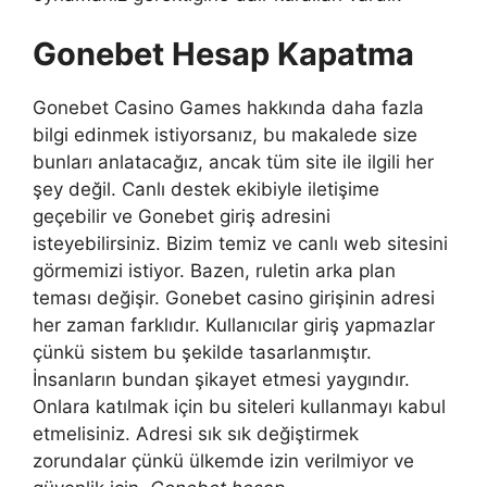
Gonebet Hesap Kapatma
Gonebet Casino Games hakkında daha fazla
bilgi edinmek istiyorsanız, bu makalede size
bunları anlatacağız, ancak tüm site ile ilgili her
şey değil. Canlı destek ekibiyle iletişime
geçebilir ve Gonebet giriş adresini
isteyebilirsiniz. Bizim temiz ve canlı web sitesini
görmemizi istiyor. Bazen, ruletin arka plan
teması değişir. Gonebet casino girişinin adresi
her zaman farklıdır. Kullanıcılar giriş yapmazlar
çünkü sistem bu şekilde tasarlanmıştır.
İnsanların bundan şikayet etmesi yaygındır.
Onlara katılmak için bu siteleri kullanmayı kabul
etmelisiniz. Adresi sık sık değiştirmek
zorundalar çünkü ülkemde izin verilmiyor ve