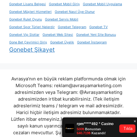
Gonebet Lisans Belgesi
Gonebet Mobil Giriş
Gonebet Mobil Uygulama
Gonebet Müşteri Hizmetleri
Gonebet Nasıl Üye Olunur
Gonebet Rulet Oyunu
Gonebet Servis Mobil
Gonebet Spor Türleri Nelerdir
Gonebet Telegram
Gonebet TV
Gonebet Vip Slotlar
Gonebet Web Sitesi
Gonebet Yeni Site Bonusu
Gone Bet Çevrimiçi Giriş
Gonebet Üyelik
Gonebet İnstagram
Gonebet Şikayet
Avrasya'nın en büyük reklam platformunda olmak için
Microsoft Teams:
reklam@avrasyamarketing.com
adresimizden veya Telegram: @Avrasyamarketing
adresimizden irtibat kurabilirsiniz. (Tek iletişim
adreslerimiz teams / telegram ve mail adresimizdir.
Harici hiçbir iletişim adresimiz bulunmamaktadır.
Lütfen itibar etmeyiniz.) Türkiye yasalarına göre 7258
sayılı kanun uyarınca yasa dışı bahis oynamanın
cezaları mevcuttur. Şu an bulunduğunuz site hiç bir