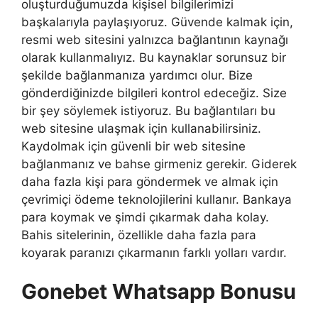
oluşturduğumuzda kişisel bilgilerimizi
başkalarıyla paylaşıyoruz. Güvende kalmak için,
resmi web sitesini yalnızca bağlantının kaynağı
olarak kullanmalıyız. Bu kaynaklar sorunsuz bir
şekilde bağlanmanıza yardımcı olur. Bize
gönderdiğinizde bilgileri kontrol edeceğiz. Size
bir şey söylemek istiyoruz. Bu bağlantıları bu
web sitesine ulaşmak için kullanabilirsiniz.
Kaydolmak için güvenli bir web sitesine
bağlanmanız ve bahse girmeniz gerekir. Giderek
daha fazla kişi para göndermek ve almak için
çevrimiçi ödeme teknolojilerini kullanır. Bankaya
para koymak ve şimdi çıkarmak daha kolay.
Bahis sitelerinin, özellikle daha fazla para
koyarak paranızı çıkarmanın farklı yolları vardır.
Gonebet Whatsapp Bonusu