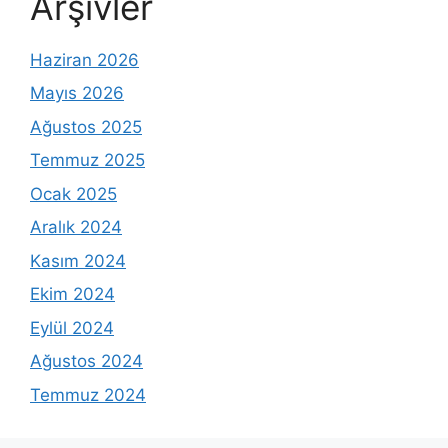
Arşivler
Haziran 2026
Mayıs 2026
Ağustos 2025
Temmuz 2025
Ocak 2025
Aralık 2024
Kasım 2024
Ekim 2024
Eylül 2024
Ağustos 2024
Temmuz 2024