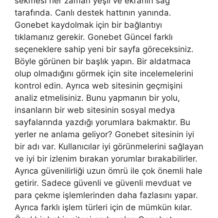
sekmesi her zaman yeşil ve ekranın sağ
tarafında. Canlı destek hattının yanında.
Gonebet kaydolmak için bir bağlantıyı
tıklamanız gerekir. Gonebet Güncel farklı
seçeneklere sahip yeni bir sayfa göreceksiniz.
Böyle görünen bir başlık yapın. Bir aldatmaca
olup olmadığını görmek için site incelemelerini
kontrol edin. Ayrıca web sitesinin geçmişini
analiz etmelisiniz. Bunu yapmanın bir yolu,
insanların bir web sitesinin sosyal medya
sayfalarında yazdığı yorumlara bakmaktır. Bu
yerler ne anlama geliyor? Gonebet sitesinin iyi
bir adı var. Kullanıcılar iyi görünmelerini sağlayan
ve iyi bir izlenim bırakan yorumlar bırakabilirler.
Ayrıca güvenilirliği uzun ömrü ile çok önemli hale
getirir. Sadece güvenli ve güvenli mevduat ve
para çekme işlemlerinden daha fazlasını yapar.
Ayrıca farklı işlem türleri için de mümkün kılar.