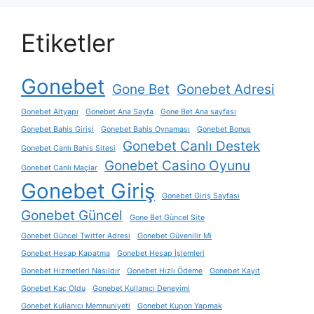
Etiketler
Gonebet
Gone Bet
Gonebet Adresi
Gonebet Altyapı
Gonebet Ana Sayfa
Gone Bet Ana sayfası
Gonebet Bahis Girişi
Gonebet Bahis Oynaması
Gonebet Bonus
Gonebet Canlı Destek
Gonebet Canlı Bahis Sitesi
Gonebet Casino Oyunu
Gonebet Canlı Maçlar
Gonebet Giriş
Gonebet Giriş Sayfası
Gonebet Güncel
Gone Bet Güncel Site
Gonebet Güncel Twitter Adresi
Gonebet Güvenilir Mi
Gonebet Hesap Kapatma
Gonebet Hesap İşlemleri
Gonebet Hizmetleri Nasıldır
Gonebet Hızlı Ödeme
Gonebet Kayıt
Gonebet Kaç Oldu
Gonebet Kullanıcı Deneyimi
Gonebet Kullanıcı Memnuniyeti
Gonebet Kupon Yapmak