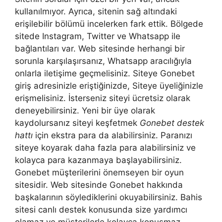
kullanılmıyor. Ayrıca, sitenin sağ altındaki
erişilebilir bölümü incelerken fark ettik. Bölgede
sitede Instagram, Twitter ve Whatsapp ile
bağlantıları var. Web sitesinde herhangi bir
sorunla karşılaşırsanız, Whatsapp aracılığıyla
onlarla iletişime geçmelisiniz. Siteye Gonebet
giriş adresinizle eriştiğinizde, Siteye üyeliğinizle
erişmelisiniz. İsterseniz siteyi ücretsiz olarak
deneyebilirsiniz. Yeni bir üye olarak
kaydolursanız siteyi keşfetmek
Gonebet destek
hattı
için ekstra para da alabilirsiniz. Paranızı
siteye koyarak daha fazla para alabilirsiniz ve
kolayca para kazanmaya başlayabilirsiniz.
Gonebet müşterilerini önemseyen bir oyun
sitesidir. Web sitesinde Gonebet hakkında
başkalarının söylediklerini okuyabilirsiniz. Bahis
sitesi canlı destek konusunda size yardımcı
olamaz ve müşterilerle kolayca konuşmaz.