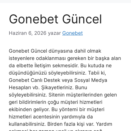
Gonebet Güncel
Haziran 6, 2026
yazar
Gonebet
Gonebet Güncel dünyasına dahil olmak
isteyenlere odaklanması gereken bir başka alan
da elbette İletişim sekmesidir. Bu kutuda ne
düşündüğünüzü söyleyebilirsiniz. Tabii ki,
Gonebet Canlı Destek veya Sosyal Medya
Hesapları vb. Şikayetleriniz. Bunu
söyleyebilirsiniz. Sitenin müşterilerinden gelen
geri bildirimlerin çoğu müşteri hizmetleri
ekibinden geliyor. Bu yöntemi bir müşteri
hizmetleri acentesinin yardımıyla da
kullanabilirsiniz. Birden fazla kişi var. Yardım