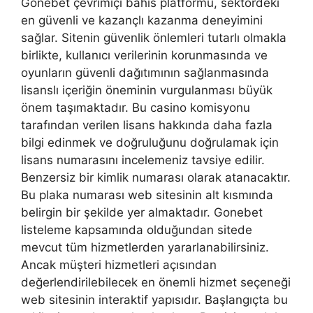
Gonebet çevrimiçi bahis platformu, sektördeki
en güvenli ve kazançlı kazanma deneyimini
sağlar. Sitenin güvenlik önlemleri tutarlı olmakla
birlikte, kullanıcı verilerinin korunmasında ve
oyunların güvenli dağıtımının sağlanmasında
lisanslı içeriğin öneminin vurgulanması büyük
önem taşımaktadır. Bu casino komisyonu
tarafından verilen lisans hakkında daha fazla
bilgi edinmek ve doğruluğunu doğrulamak için
lisans numarasını incelemeniz tavsiye edilir.
Benzersiz bir kimlik numarası olarak atanacaktır.
Bu plaka numarası web sitesinin alt kısmında
belirgin bir şekilde yer almaktadır. Gonebet
listeleme kapsamında olduğundan sitede
mevcut tüm hizmetlerden yararlanabilirsiniz.
Ancak müşteri hizmetleri açısından
değerlendirilebilecek en önemli hizmet seçeneği
web sitesinin interaktif yapısıdır. Başlangıçta bu