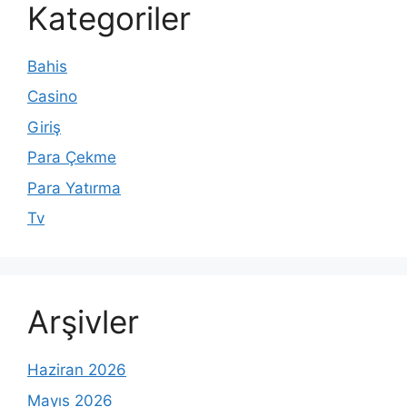
Kategoriler
Bahis
Casino
Giriş
Para Çekme
Para Yatırma
Tv
Arşivler
Haziran 2026
Mayıs 2026