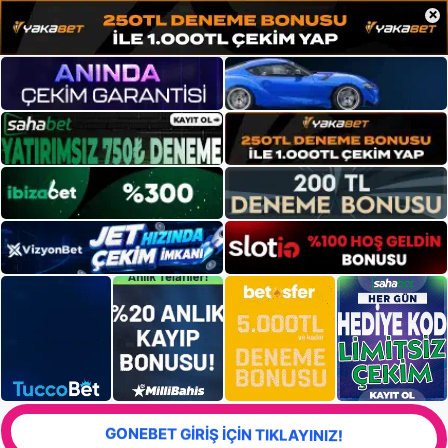
×
GONEBET GİRİŞ İÇİN TIKLAYINIZ!