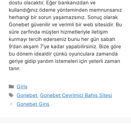
dostu olacaktır. Eğer bankanızdan ve
kullandığınız ödeme yönteminden memnunsanız
herhangi bir sorun yaşamazsınız. Sonuç olarak
Gonebet güvenilir ve verimli bir web sitesidir. Bu
süre zarfında müşteri hizmetleriyle iletişim
kurmayı tercih ederseniz bunu her gün sabah
9’dan akşam 7’ye kadar yapabilirsiniz. Bize göre
bu dönem idealdir çünkü oyunculara zamanda
geriye gidip yardım istemeleri için yeterli zaman
tanır.
Kategoriler
Giriş
Etiketler
Gonebet
,
Gonebet Çevrimiçi Bahis Sitesi
Gonebet Giriş