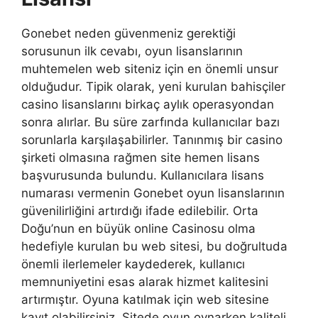
Gonebet neden güvenmeniz gerektiği
sorusunun ilk cevabı, oyun lisanslarının
muhtemelen web siteniz için en önemli unsur
olduğudur. Tipik olarak, yeni kurulan bahisçiler
casino lisanslarını birkaç aylık operasyondan
sonra alırlar. Bu süre zarfında kullanıcılar bazı
sorunlarla karşılaşabilirler. Tanınmış bir casino
şirketi olmasına rağmen site hemen lisans
başvurusunda bulundu. Kullanıcılara lisans
numarası vermenin Gonebet oyun lisanslarının
güvenilirliğini artırdığı ifade edilebilir. Orta
Doğu’nun en büyük online Casinosu olma
hedefiyle kurulan bu web sitesi, bu doğrultuda
önemli ilerlemeler kaydederek, kullanıcı
memnuniyetini esas alarak hizmet kalitesini
artırmıştır. Oyuna katılmak için web sitesine
kayıt olabilirsiniz. Sitede oyun oynarken kaliteli