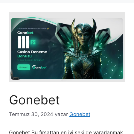
Gonebet
Temmuz 30, 2024
yazar
Gonebet
Gonebet Bu fırsattan en iyi şekilde yararlanmak