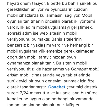
hayati önem taşıyor. Elbette bu bahis şirketi bu
gereklilikleri anlıyor ve oyuncuların cüzdanı
mobil cihazlarda kullanmasını sağlıyor. Mobil
oyunları tanıtmanın öncelikli olarak iki yöntemi
vardır. İlk adım mobil uygulamayı geliştirmek,
sonraki adım ise web sitesinin mobil
versiyonunu bulmaktır. Bahis sitelerinin
benzersiz bir yaklaşımı vardır ve herhangi bir
mobil uygulama yüklemenize gerek kalmadan
doğrudan mobil tarayıcınızdan oyun
oynamanıza olanak tanır. Bu sitenin mobil
versiyonu titizlikle hazırlanmış ve
Gonebet mobil
erişim
mobil cihazlarında veya tabletlerinde
sürükleyici bir oyun deneyimi sunmak için özel
olarak tasarlanmıştır.
Gonebet
çevrimiçi destek
süreci 7/24 mevcuttur ve kullanıcıların bu süreci
kendilerine uygun olan herhangi bir zamanda
tamamlamalarına olanak tanır. Müşteri