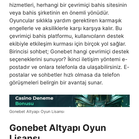
hizmetleri, herhangi bir çevrimiçi bahis sitesinin
veya bahis şirketinin en önemli yönüdür.
Oyuncular sıklıkla yardım gerektiren karmaşık
engellerle ve aksiliklerle karşı karşıya kalır. Bu
çevrimiçi bahis platformu, kullanıcıların destek
ekibiyle etkileşim kurması için birçok yol sağlar.
Birincisi sohbet; Gonebet hangi çevrimiçi destek
seçeneklerini sunuyor? İkinci iletişim yöntemi e-
postadır ve onlara telefonla da ulaşabilirsiniz. E-
postalar ve sohbetler hızlı olmasa da telefon
görüşmeleri belirgin bir avantaj sunar.
Gonebet Altyapı Oyun Lisansı
Gonebet Altyapı Oyun
Lisansı