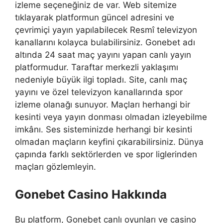
izleme seçeneğiniz de var. Web sitemize
tıklayarak platformun güncel adresini ve
çevrimiçi yayın yapılabilecek Resmî televizyon
kanallarını kolayca bulabilirsiniz. Gonebet adı
altında 24 saat maç yayını yapan canlı yayın
platformudur. Taraftar merkezli yaklaşımı
nedeniyle büyük ilgi topladı. Site, canlı maç
yayını ve özel televizyon kanallarında spor
izleme olanağı sunuyor. Maçları herhangi bir
kesinti veya yayın donması olmadan izleyebilme
imkânı. Ses sisteminizde herhangi bir kesinti
olmadan maçların keyfini çıkarabilirsiniz. Dünya
çapında farklı sektörlerden ve spor liglerinden
maçları gözlemleyin.
Gonebet Casino Hakkında
Bu platform, Gonebet canlı oyunları ve casino