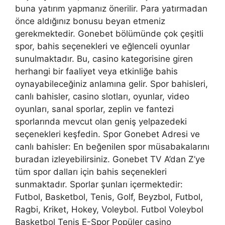
buna yatırım yapmanız önerilir. Para yatırmadan
önce aldığınız bonusu beyan etmeniz
gerekmektedir. Gonebet bölümünde çok çeşitli
spor, bahis seçenekleri ve eğlenceli oyunlar
sunulmaktadır. Bu, casino kategorisine giren
herhangi bir faaliyet veya etkinliğe bahis
oynayabileceğiniz anlamına gelir. Spor bahisleri,
canlı bahisler, casino slotları, oyunlar, video
oyunları, sanal sporlar, zeplin ve fantezi
sporlarında mevcut olan geniş yelpazedeki
seçenekleri keşfedin. Spor Gonebet Adresi ve
canlı bahisler: En beğenilen spor müsabakalarını
buradan izleyebilirsiniz. Gonebet TV A’dan Z’ye
tüm spor dalları için bahis seçenekleri
sunmaktadır. Sporlar şunları içermektedir:
Futbol, ​​Basketbol, ​​Tenis, Golf, Beyzbol, Futbol, ​​
Ragbi, Kriket, Hokey, Voleybol. Futbol Voleybol
Basketbol Tenis E-Spor Popüler casino