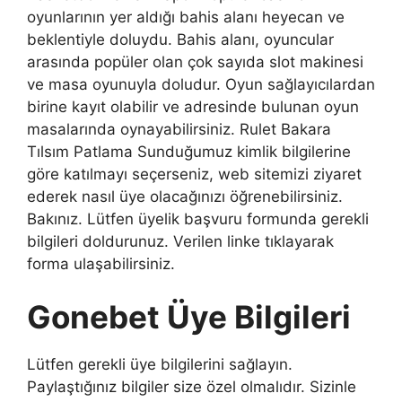
oyunlarının yer aldığı bahis alanı heyecan ve
beklentiyle doluydu. Bahis alanı, oyuncular
arasında popüler olan çok sayıda slot makinesi
ve masa oyunuyla doludur. Oyun sağlayıcılardan
birine kayıt olabilir ve adresinde bulunan oyun
masalarında oynayabilirsiniz. Rulet Bakara
Tılsım Patlama Sunduğumuz kimlik bilgilerine
göre katılmayı seçerseniz, web sitemizi ziyaret
ederek nasıl üye olacağınızı öğrenebilirsiniz.
Bakınız. Lütfen üyelik başvuru formunda gerekli
bilgileri doldurunuz. Verilen linke tıklayarak
forma ulaşabilirsiniz.
Gonebet Üye Bilgileri
Lütfen gerekli üye bilgilerini sağlayın.
Paylaştığınız bilgiler size özel olmalıdır. Sizinle