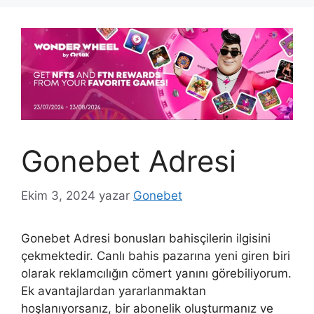
Gonebet Adresi
Ekim 3, 2024
yazar
Gonebet
Gonebet Adresi bonusları bahisçilerin ilgisini
çekmektedir. Canlı bahis pazarına yeni giren biri
olarak reklamcılığın cömert yanını görebiliyorum.
Ek avantajlardan yararlanmaktan
hoşlanıyorsanız, bir abonelik oluşturmanız ve