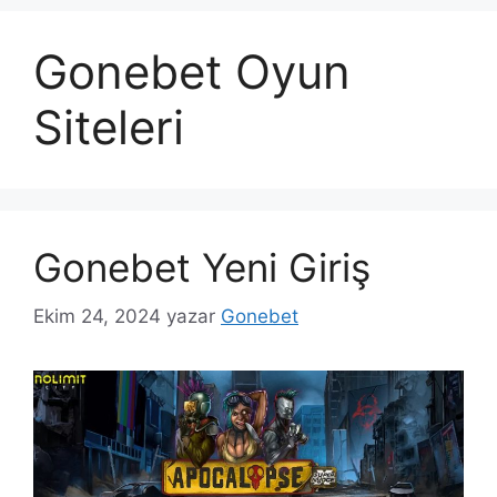
Gonebet Oyun
Siteleri
Gonebet Yeni Giriş
Ekim 24, 2024
yazar
Gonebet