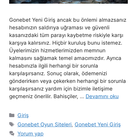
Gonebet Yeni Giriş ancak bu önlemi almazsanız
hesabınızın saldırıya uğraması ve güvenli
kasanızdaki tüm parayı kaybetme riskiyle karşı
karşıya kalırsınız. Hiçbir kuruluş bunu istemez.
Üyelerimizin hizmetlerimizden memnun
kalmasını sağlamak temel amacımızdır. Ayrıca
hesabınızla ilgili herhangi bir sorunla
karşılaşırsanız. Sonuç olarak, ödemenizi
gönderirken veya çekerken herhangi bir sorunla
karşılaşırsanız yardım için bizimle iletişime
geçmeniz önerilir. Bahisçiler, …
Devamını oku
Kategoriler
Giriş
Etiketler
Gonebet Oyun Siteleri
,
Gonebet Yeni Giriş
Yorum yap